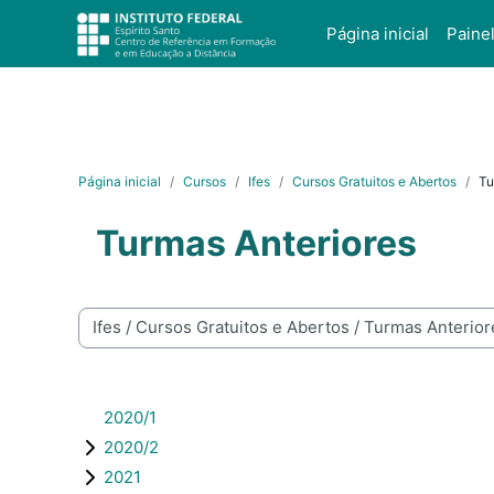
Ir para o conteúdo principal
Página inicial
Paine
Página inicial
Cursos
Ifes
Cursos Gratuitos e Abertos
Tu
Turmas Anteriores
Categorias de Cursos
2020/1
2020/2
2021