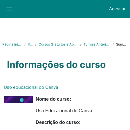
Ir para o conteúdo principal
Acessar
Painel lateral
Página inicial
Ifes
Cursos Gratuitos e Abertos
Turmas Anteriores
Sumário
Informações do curso
Uso educacional do Canva
Nome do curso:
Uso Educacional do Canva
Descrição do curso: