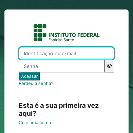
Ir para o conteúdo principal
Acesso a MOOC | Cursos a
Identificação ou e-mail
Senha
Acessar
Perdeu a senha?
Esta é a sua primeira vez
aqui?
Criar uma conta