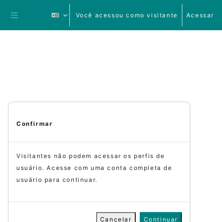
Ir para o conteúdo principal
Você acessou como visitante
Acessar
Painel lateral
Confirmar
Visitantes não podem acessar os perfis de
usuário. Acesse com uma conta completa de
usuário para continuar.
Cancelar
Continuar