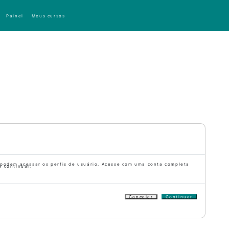
Painel
Meus cursos
 podem acessar os perfis de usuário. Acesse com uma conta completa
a continuar.
Cancelar
Continuar