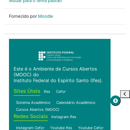
Mudar para o tema padrão
Fornecido por
Moodle
Este é o Ambiente de Cursos Abertos
(MOOC) do
Instituto Federal do Espírito Santo (Ifes).
Sites Úteis
Ifes
Cefor
Abr
Sistema Acadêmico
Calendário Acadêmico
Cursos Abertos (MOOC)
Redes Sociais
Instagram Ifes
Instagram Cefor
Youtube Ifes
Youtube Cefor