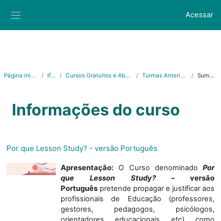
Ir para o conteúdo principal
Acessar
Painel lateral
Página inicial
Ifes
Cursos Gratuitos e Abertos
Turmas Anteriores
Sumário
Informações do curso
Por que Lesson Study? - versão Português
Apresentação:
O Curso denominado
Por
que
Lesson Study?
– versão
Português
pretende propagar e justificar aos
profissionais de Educação (professores,
gestores, pedagogos, psicólogos,
orientadores educacionais etc) como