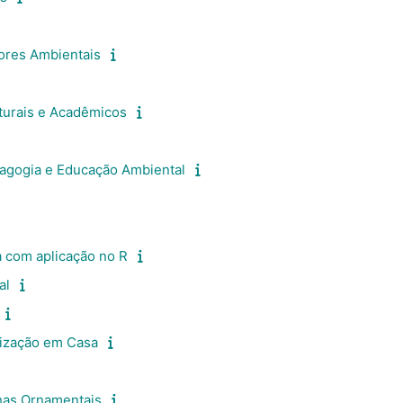
ores Ambientais
turais e Acadêmicos
dagogia e Educação Ambiental
 com aplicação no R
al
lização em Casa
has Ornamentais