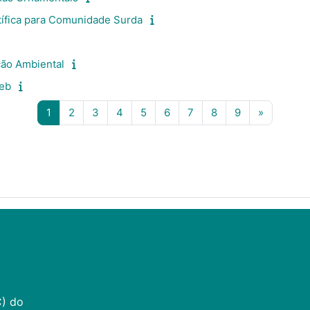
ífica para Comunidade Surda
ção Ambiental
Web
Página 1
Página 2
Página 3
Página 4
Página 5
Página 6
Página 7
Página 8
Página 9
Siguiente
1
2
3
4
5
6
7
8
9
»
C) do