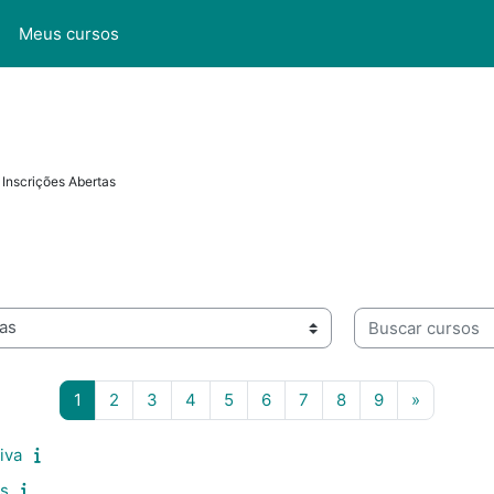
l
Meus cursos
Inscrições Abertas
Buscar cursos
Página 1
Página 2
Página 3
Página 4
Página 5
Página 6
Página 7
Página 8
Página 9
Siguiente
1
2
3
4
5
6
7
8
9
»
iva
s