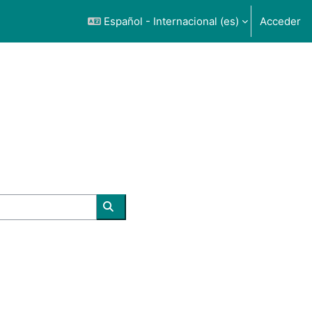
Español - Internacional ‎(es)‎
Acceder
Buscar cursos
 página