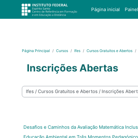
Salta al contenido principal
Página inicial
Paine
Página Principal
Cursos
Ifes
Cursos Gratuitos e Abertos
Inscrições Abertas
Categorías
Desafios e Caminhos da Avaliação Matemática Inclus
Educação Ambiental em Três Momentos Pedagógico