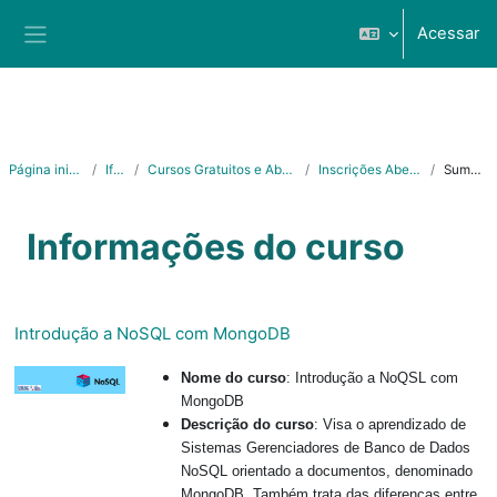
Ir para o conteúdo principal
Acessar
Painel lateral
Página inicial
Ifes
Cursos Gratuitos e Abertos
Inscrições Abertas
Sumário
Informações do curso
Introdução a NoSQL com MongoDB
Nome do curso
: Introdução a NoQSL com
MongoDB
Descrição do curso
: Visa o aprendizado de
Sistemas Gerenciadores de Banco de Dados
NoSQL orientado a documentos, denominado
MongoDB. Também trata das diferenças entre