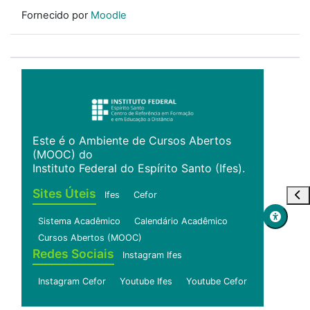
Fornecido por
Moodle
Este é o Ambiente de Cursos Abertos
(MOOC) do
Instituto Federal do Espírito Santo (Ifes).
Sites Úteis
Abr
Ifes
Cefor
Sistema Acadêmico
Calendário Acadêmico
Cursos Abertos (MOOC)
Redes Sociais
Instagram Ifes
Instagram Cefor
Youtube Ifes
Youtube Cefor