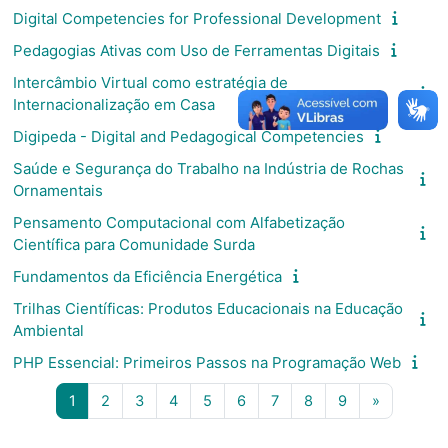
Digital Competencies for Professional Development
Pedagogias Ativas com Uso de Ferramentas Digitais
Intercâmbio Virtual como estratégia de
Internacionalização em Casa
Digipeda - Digital and Pedagogical Competencies
Saúde e Segurança do Trabalho na Indústria de Rochas
Ornamentais
Pensamento Computacional com Alfabetização
Científica para Comunidade Surda
Fundamentos da Eficiência Energética
Trilhas Científicas: Produtos Educacionais na Educação
Ambiental
PHP Essencial: Primeiros Passos na Programação Web
Page 1
Page 2
Page 3
Page 4
Page 5
Page 6
Page 7
Page 8
Page 9
Next pag
1
2
3
4
5
6
7
8
9
»