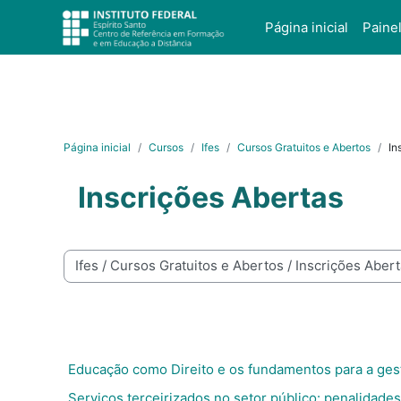
Ir para o conteúdo principal
Página inicial
Paine
Página inicial
Cursos
Ifes
Cursos Gratuitos e Abertos
In
Inscrições Abertas
Categorias de Cursos
Educação como Direito e os fundamentos para a gest
Serviços terceirizados no setor público: penalidade