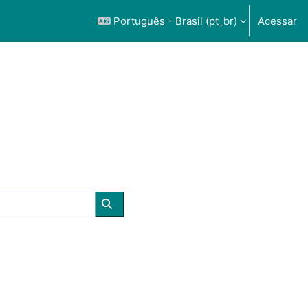
Português - Brasil ‎(pt_br)‎
Acessar
Buscar cursos
a página