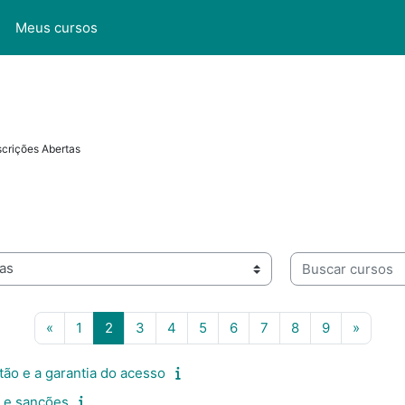
l
Meus cursos
scrições Abertas
Buscar cursos
Página anterior
Página 1
Página 2
Página 3
Página 4
Página 5
Página 6
Página 7
Página 8
Página 9
Próxim
«
1
2
3
4
5
6
7
8
9
»
ão e a garantia do acesso
s e sanções