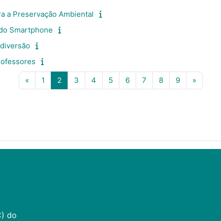
a a Preservação Ambiental
ndo Smartphone
diversão
rofessores
Página anterior
Página 1
Página 2
Página 3
Página 4
Página 5
Página 6
Página 7
Página 8
Página 9
Próxim
«
1
2
3
4
5
6
7
8
9
»
C) do