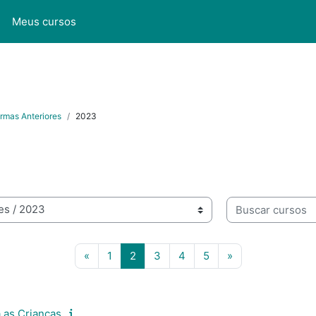
l
Meus cursos
rmas Anteriores
2023
Buscar cursos
Página anterior
Página 1
Página 2
Página 3
Página 4
Página 5
Próxima página
«
1
2
3
4
5
»
as Crianças