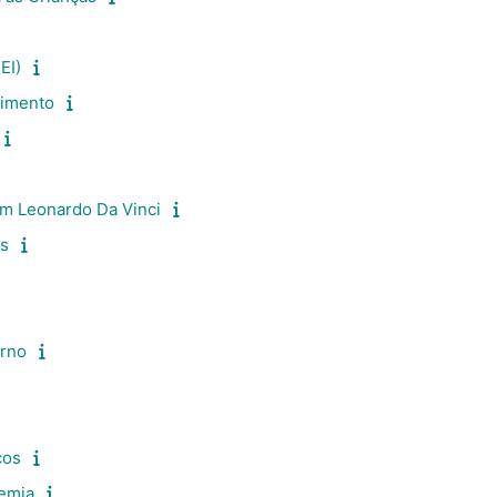
EI)
vimento
em Leonardo Da Vinci
os
urno
cos
demia