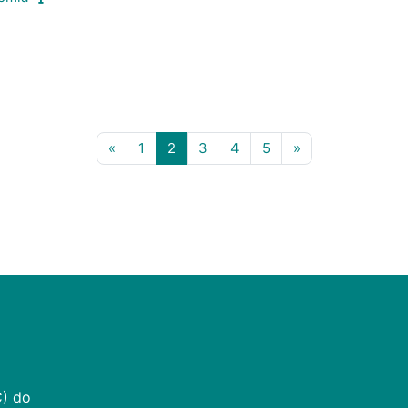
Página anterior
Página 1
Página 2
Página 3
Página 4
Página 5
Próxima página
«
1
2
3
4
5
»
C) do