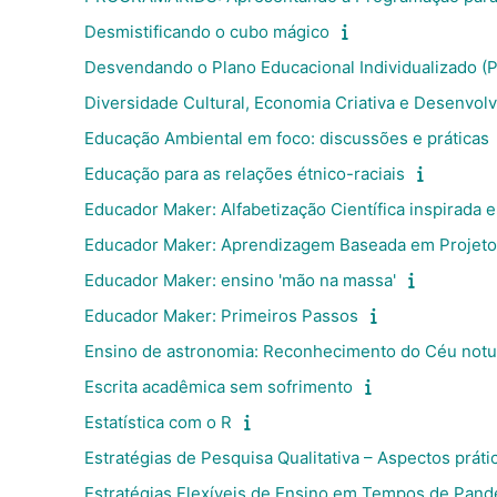
Desmistificando o cubo mágico
Desvendando o Plano Educacional Individualizado (P
Diversidade Cultural, Economia Criativa e Desenvol
Educação Ambiental em foco: discussões e práticas
Educação para as relações étnico-raciais
Educador Maker: Alfabetização Científica inspirada 
Educador Maker: Aprendizagem Baseada em Projet
Educador Maker: ensino 'mão na massa'
Educador Maker: Primeiros Passos
Ensino de astronomia: Reconhecimento do Céu not
Escrita acadêmica sem sofrimento
Estatística com o R
Estratégias de Pesquisa Qualitativa – Aspectos práti
Estratégias Flexíveis de Ensino em Tempos de Pan