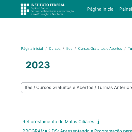
Ir para o conteúdo principal
Página inicial
Paine
Página inicial
Cursos
Ifes
Cursos Gratuitos e Abertos
Tu
2023
Categorias de Cursos
Reflorestamento de Matas Ciliares
PROGRAMAKIDS: Apresentando a Programação para 