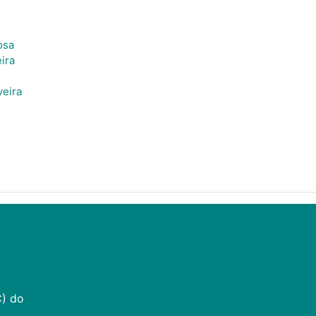
osa
ira
veira
C) do