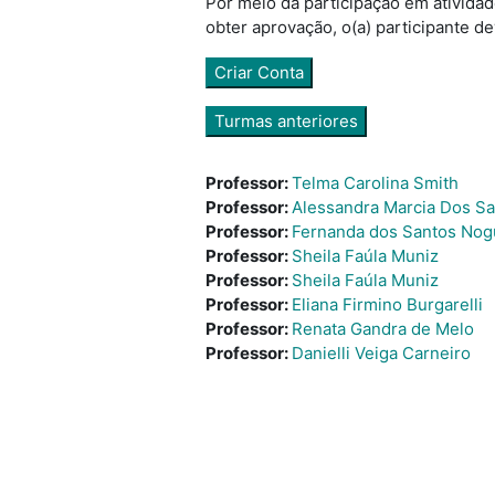
Por meio da participação em atividad
obter aprovação, o(a) participante de
Criar Conta
Turmas anteriores
Professor:
Telma Carolina Smith
Professor:
Alessandra Marcia Dos S
Professor:
Fernanda dos Santos Nog
Professor:
Sheila Faúla Muniz
Professor:
Sheila Faúla Muniz
Professor:
Eliana Firmino Burgarelli
Professor:
Renata Gandra de Melo
Professor:
Danielli Veiga Carneiro