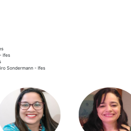
es
 Ifes
s
eiro Sondermann - Ifes