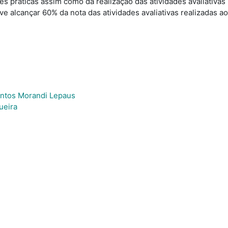
es práticas assim como da realização das atividades avaliativas
ve alcançar 60% da nota das atividades avaliativas realizadas ao
antos Morandi Lepaus
ueira