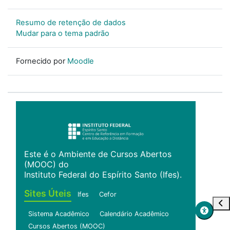
Resumo de retenção de dados
Mudar para o tema padrão
Fornecido por
Moodle
Este é o Ambiente de Cursos Abertos
(MOOC) do
Instituto Federal do Espírito Santo (Ifes).
Sites Úteis
Ifes
Cefor
Abr
Sistema Acadêmico
Calendário Acadêmico
Cursos Abertos (MOOC)