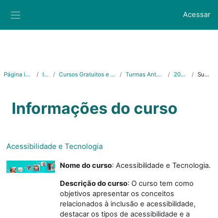
Ir para o conteúdo principal
Acessar
Painel lateral
Página inicial
Ifes
Cursos Gratuitos e Abertos
Turmas Anteriores
2020/2
Sumário
Informações do curso
Acessibilidade e Tecnologia
Nome do curso
: Acessibilidade e Tecnologia.
Descrição do curso
: O curso tem como
objetivos apresentar os conceitos
relacionados à inclusão e acessibilidade,
destacar os tipos de acessibilidade e a