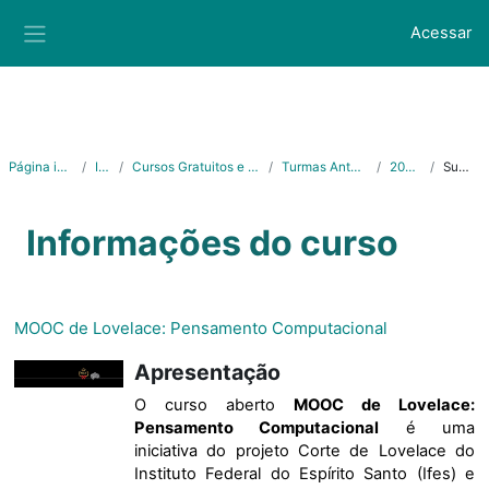
Ir para o conteúdo principal
Acessar
Painel lateral
Página inicial
Ifes
Cursos Gratuitos e Abertos
Turmas Anteriores
2020/2
Sumário
Informações do curso
MOOC de Lovelace: Pensamento Computacional
Apresentação
O curso aberto
MOOC de Lovelace:
Pensamento Computacional
é uma
iniciativa do projeto Corte de Lovelace do
Instituto Federal do Espírito Santo (Ifes) e