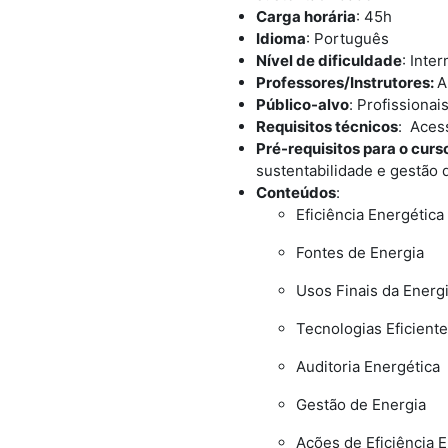
Carga horária
: 45h
Idioma
: Português
Nível de dificuldade
: Inte
Professores/Instrutores:
A
Público-alvo
:
Profissionai
Requisitos técnicos
:
Acess
Pré-requisitos para o curs
sustentabilidade e gestão 
Conteúdos
:
Eficiência Energética
Fontes de Energia
Usos Finais da Energ
Tecnologias Eficient
Auditoria Energética
Gestão de Energia
Ações de Eficiência 