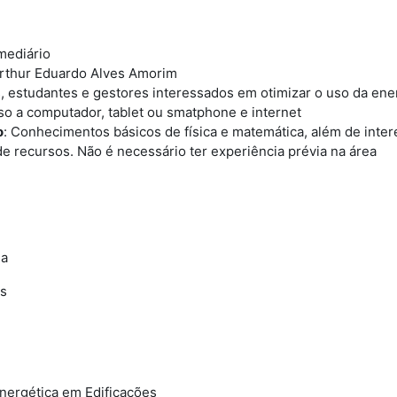
rmediário
rthur Eduardo Alves Amorim
s, estudantes e gestores interessados em otimizar o uso da ene
o a computador, tablet ou smatphone e internet
o
:
Conhecimentos básicos de física e matemática, além de inter
de recursos. Não é necessário ter experiência prévia na área
ia
es
Energética em Edificações