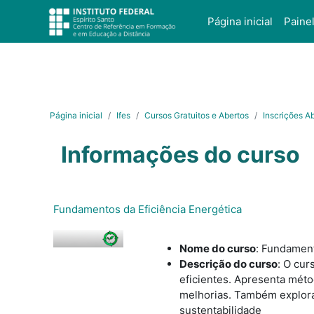
Ir para o conteúdo principal
Página inicial
Paine
Página inicial
Ifes
Cursos Gratuitos e Abertos
Inscrições A
Informações do curso
Fundamentos da Eficiência Energética
Nome do curso
:
Fundamento
Descrição do curso
:
O curs
eficientes. Apresenta méto
melhorias. Também explora 
sustentabilidade