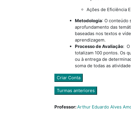
Ações de Eficiência E
Metodologia
:
O conteúdo 
aprofundamento das temátic
baseadas nos textos e
víd
aprendizagem.
Processo de Avaliação
:
O 
totalizam 100 pontos. Os q
ou à entrega de determinad
soma de todas as atividades
Criar Conta
Turmas anteriores
Professor:
Arthur Eduardo Alves Am