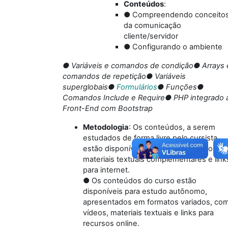
Conteúdos
:
● Compreendendo conceito
da comunicação
cliente/servidor
● Configurando o ambiente
● Variáveis e comandos de condição
● Arrays 
comandos de repetição
● Variáveis
superglobais
●
Formulários
● Funções
●
Comandos Include e Require
● PHP integrado 
Front-End com Bootstrap
Metodologia
: Os conteúdos, a serem
estudados de forma livre pelo cursista,
estão disponíveis em forma de vídeos,
materiais textuais complementares e link
para internet.
● Os conteúdos do curso estão
disponíveis para estudo autônomo,
apresentados em formatos variados, co
vídeos, materiais textuais e links para
recursos online.