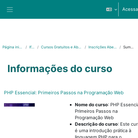
Ir para o conteúdo principal
Acessa
Painel lateral
Página inicial
Ifes
Cursos Gratuitos e Abertos
Inscrições Abertas
Sumário
Informações do curso
PHP Essencial: Primeiros Passos na Programação Web
Nome do curso
: PHP Essencia
Primeiros Passos na
Programação Web
Descrição do curso
: Este cu
é uma introdução prática à
linguagem PHP para o