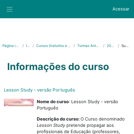
Ir para o conteúdo principal
Acessar
Painel lateral
Página inicial
Ifes
Cursos Gratuitos e Abertos
Turmas Anteriores
2020/2
Sumário
Informações do curso
Lesson Study - versão Português
Nome do curso
: Lesson Study - versão
Português
Descrição do curso:
O Curso denominado
Lesson Study
pretende propagar aos
profissionais de Educação (professores,