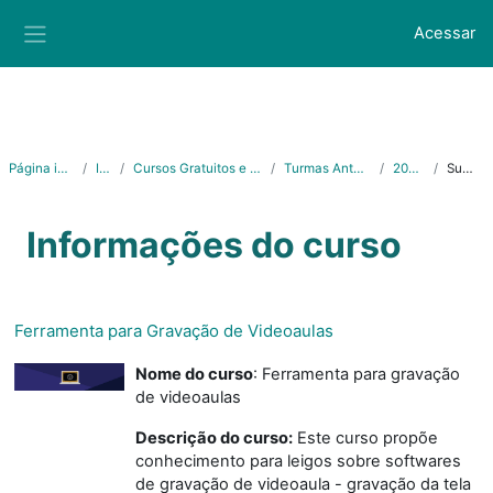
Ir para o conteúdo principal
Acessar
Painel lateral
Página inicial
Ifes
Cursos Gratuitos e Abertos
Turmas Anteriores
2020/2
Sumário
Informações do curso
Ferramenta para Gravação de Videoaulas
Nome do curso
: Ferramenta para gravação
de videoaulas
Descrição do curso:
Este curso propõe
conhecimento para leigos sobre softwares
de gravação de videoaula - gravação da tela