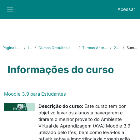
Ir para o conteúdo principal
Acessar
Painel lateral
Página inicial
Ifes
Cursos Gratuitos e Abertos
Turmas Anteriores
2023
Sumário
Informações do curso
Moodle 3.9 para Estudantes
Descrição do curso:
Este curso tem por
objetivo levar os alunos a navegarem e
tirarem o melhor proveito do Ambiente
Virtual de Aprendizagem (AVA) Moodle 3.9
utilizado pelo Ifes, bem como levá-los a
refletir sobre a importância da organização