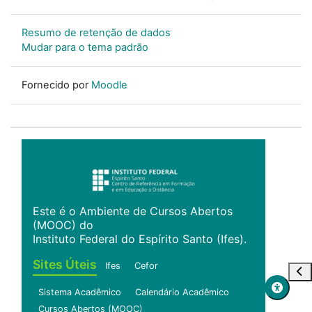
Resumo de retenção de dados
Mudar para o tema padrão
Fornecido por
Moodle
Este é o Ambiente de Cursos Abertos
(MOOC) do
Instituto Federal do Espírito Santo (Ifes).
Sites Úteis
Ifes
Cefor
Abr
Sistema Acadêmico
Calendário Acadêmico
Cursos Abertos (MOOC)