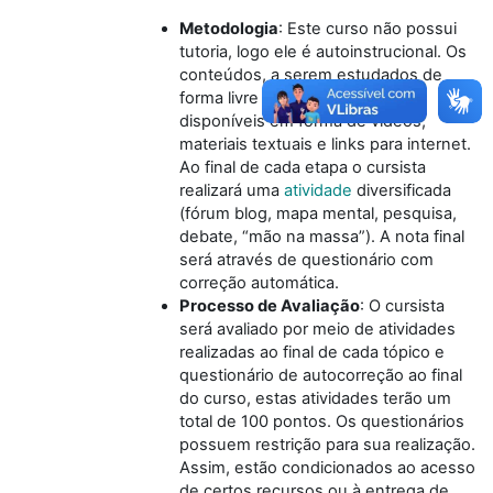
Metodologia
:
Este curso não possui
tutoria, logo ele é autoinstrucional. Os
conteúdos, a serem estudados de
forma livre pelo cursista, estão
disponíveis em forma de vídeos,
materiais textuais e links para internet.
Ao final de cada etapa o cursista
realizará uma
atividade
diversificada
(fórum blog, mapa mental, pesquisa,
debate, “mão na massa”). A nota final
será através de questionário com
correção automática.
Processo de Avaliação
:
O cursista
será avaliado por meio de atividades
realizadas ao final de cada tópico e
questionário de autocorreção ao final
do curso, estas atividades terão um
total de 100 pontos. Os questionários
possuem restrição para sua realização.
Assim, estão condicionados ao acesso
de certos recursos ou à entrega de