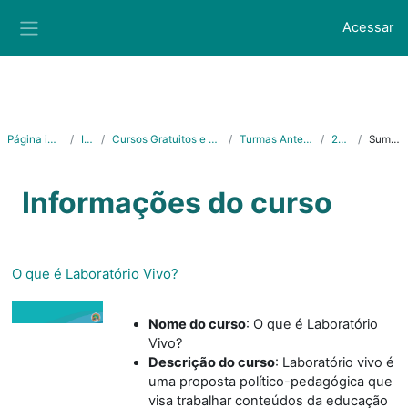
Ir para o conteúdo principal
Acessar
Painel lateral
Página inicial
Ifes
Cursos Gratuitos e Abertos
Turmas Anteriores
2023
Sumário
Informações do curso
O que é Laboratório Vivo?
Nome do curso
:
O que é Laboratório
Vivo?
Descrição do curso
: Laboratório vivo é
uma proposta político-pedagógica que
visa trabalhar conteúdos da educação