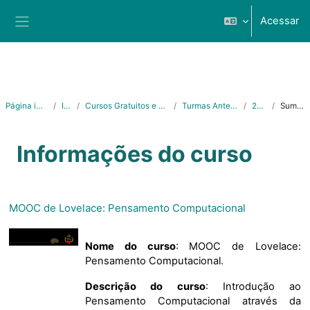
Ir para o conteúdo principal
Acessar
Painel lateral
Página inicial
Ifes
Cursos Gratuitos e Abertos
Turmas Anteriores
2023
Sumário
Informações do curso
MOOC de Lovelace: Pensamento Computacional
Nome do curso
: MOOC de Lovelace:
Pensamento Computacional.
Descrição do curso
: Introdução ao
Pensamento Computacional através da