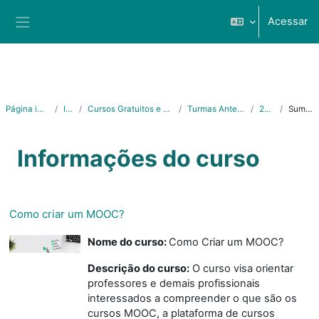
Ir para o conteúdo principal
Acessar
Painel lateral
Página inicial
Ifes
Cursos Gratuitos e Abertos
Turmas Anteriores
2023
Sumário
Informações do curso
Como criar um MOOC?
Nome do curso:
Como Criar um MOOC?
Descrição do curso:
O curso visa orientar
professores e demais profissionais
interessados a compreender o que são os
cursos MOOC, a plataforma de cursos