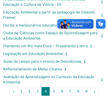
Educação e Cultura de Vitória - ES
Educação Ambiental a partir da pedagogia de Célestin
Freinet
Hortas e meliponários educativos
Clube de Ciências como Espaço de Aprendizagem para
a Educação Ambiental
Plantando um Rio mais Doce – Preparando a terra
Legislação em Educação Ambiental
Aulas de campo para o ensino de Geociências
Reflorestamento de Matas Ciliares
Avaliação da Aprendizagem no Contexto da Educação
Ambiental
Página anterior
Página 1
Página 2
Página 3
Página 4
Página 5
Página 6
Página 7
Página 8
Página 9
Próxima
«
1
2
3
4
5
6
7
8
9
»