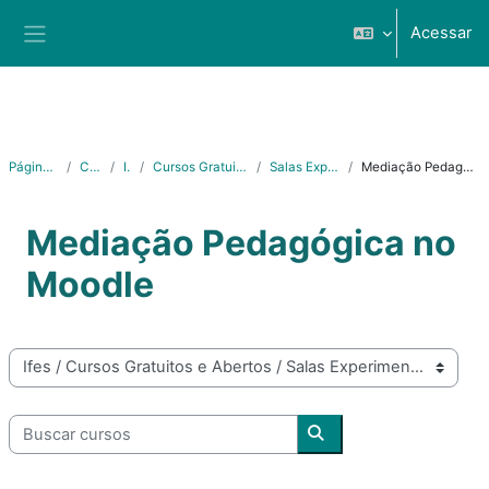
Ir para o conteúdo principal
Acessar
Painel lateral
Página inicial
Cursos
Ifes
Cursos Gratuitos e Abertos
Salas Experimentais
Mediação Pedagógica no Moodle
Mediação Pedagógica no
Moodle
Categorias de Cursos
Buscar cursos
Buscar cursos