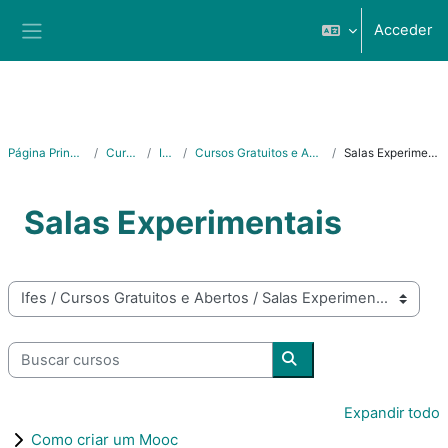
Salta al contenido principal
Acceder
Panel lateral
Página Principal
Cursos
Ifes
Cursos Gratuitos e Abertos
Salas Experimentais
Salas Experimentais
Categorías
Buscar cursos
Buscar cursos
Expandir todo
Como criar um Mooc