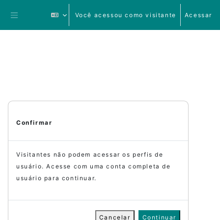
Ir para o conteúdo principal
Você acessou como visitante
Acessar
Painel lateral
Confirmar
Visitantes não podem acessar os perfis de
usuário. Acesse com uma conta completa de
usuário para continuar.
Cancelar
Continuar