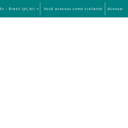
s - Brasil ‎(pt_br)‎
Você acessou como visitante
Acessar