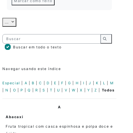
Marcar como feito
Exportar itens
...
Buscar
Buscar
Buscar em todo o texto
Navegar usando este índice
Especial
|
A
|
B
|
C
|
D
|
E
|
F
|
G
|
H
|
I
|
J
|
K
|
L
|
M
|
N
|
O
|
P
|
Q
|
R
|
S
|
T
|
U
|
V
|
W
|
X
|
Y
|
Z
|
Todos
A
Abacaxi
Fruta tropical com casca espinhosa e polpa doce e