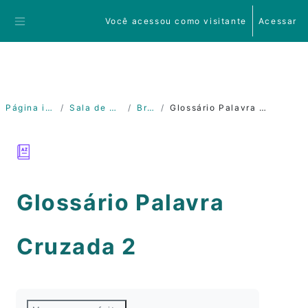
Ir para o conteúdo principal
Você acessou como visitante
Acessar
Painel lateral
Página inicial
Sala de Prática
Bruno
Glossário Palavra Cruzada 2
Glossário Palavra
Cruzada 2
Condições de conclusão