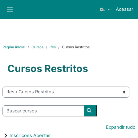
Ir para o conteúdo principal
Acessar
Painel lateral
Página inicial
Cursos
Ifes
Cursos Restritos
Cursos Restritos
Categorias de Cursos
Buscar cursos
Buscar cursos
Expandir tudo
Inscrições Abertas