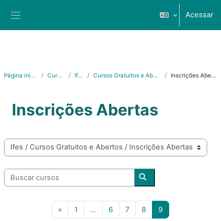
Ir para o conteúdo principal
Acessar
Painel lateral
Página inicial
Cursos
Ifes
Cursos Gratuitos e Abertos
Inscrições Abertas
Inscrições Abertas
Categorias de Cursos
Buscar cursos
Buscar cursos
Página anterior
Página 1
Página 6
Página 7
Página 8
Página 9
«
1
…
6
7
8
9