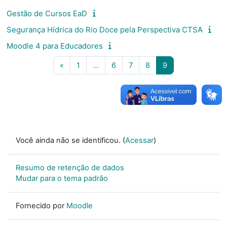
Gestão de Cursos EaD
Segurança Hídrica do Rio Doce pela Perspectiva CTSA
Moodle 4 para Educadores
Página anterior
Página 1
Página 6
Página 7
Página 8
Página 9
«
1
…
6
7
8
9
Você ainda não se identificou. (
Acessar
)
Resumo de retenção de dados
Mudar para o tema padrão
Fornecido por
Moodle