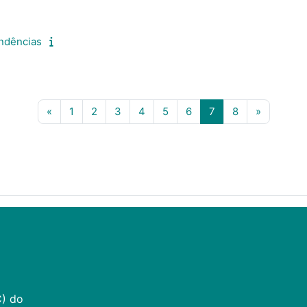
endências
Página anterior
Página 1
Página 2
Página 3
Página 4
Página 5
Página 6
Página 7
Página 8
Próxima 
«
1
2
3
4
5
6
7
8
»
C) do