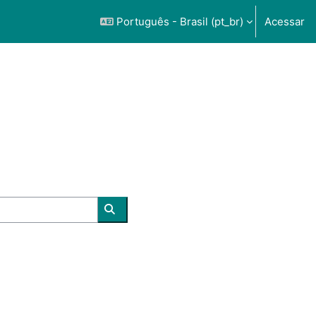
Português - Brasil ‎(pt_br)‎
Acessar
Buscar cursos
página