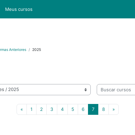
l
Meus cursos
rmas Anteriores
2025
Buscar cursos
Página anterior
Página 1
Página 2
Página 3
Página 4
Página 5
Página 6
Página 7
Página 8
Próxima 
«
1
2
3
4
5
6
7
8
»