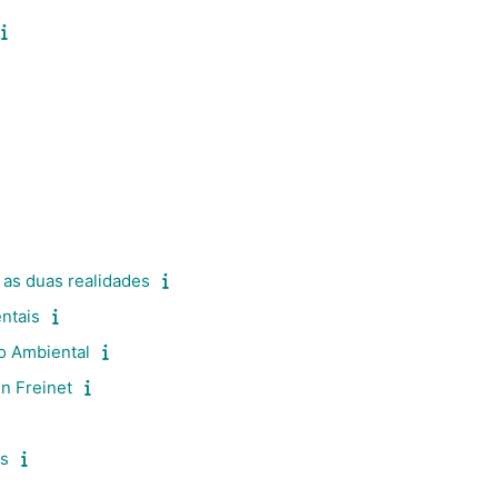
e as duas realidades
ntais
o Ambiental
n Freinet
es