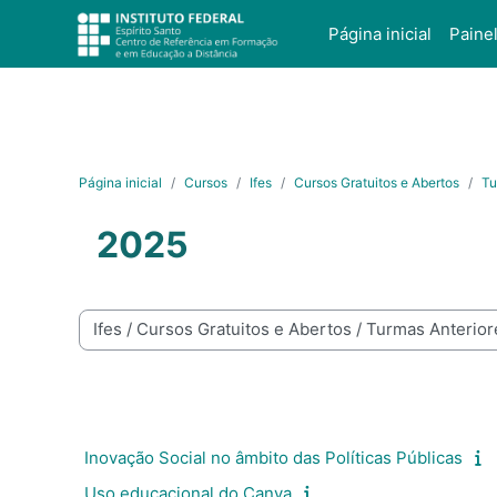
Ir para o conteúdo principal
Página inicial
Paine
Página inicial
Cursos
Ifes
Cursos Gratuitos e Abertos
Tu
2025
Categorias de Cursos
Inovação Social no âmbito das Políticas Públicas
Uso educacional do Canva